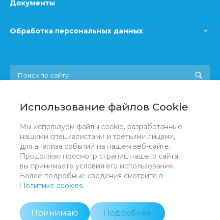
Документы
Обработка персональных данных
Использование файлов Cookie
+7 (831) 422 60 63, 422 60 64
Мы используем файлы cookie, разработанные
Заказать звонок
нашими специалистами и третьими лицами,
для анализа событий на нашем веб-сайте.
nnoblsovprof@yandex.ru
Продолжая просмотр страниц нашего сайта,
вы принимаете условия его использования.
г. Нижний Новгород, пр. Гагарина, д. 29Б
Более подробные сведения смотрите
в
Политике cookies
.
Принимаю
Подробнее