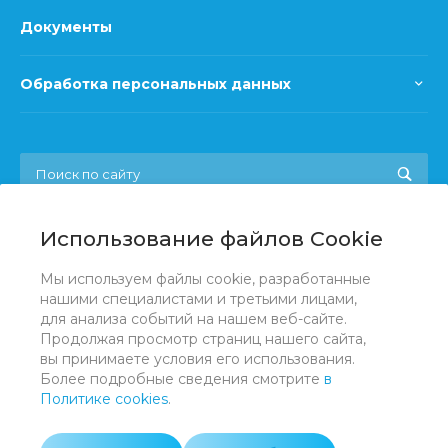
Документы
Обработка персональных данных
Использование файлов Cookie
+7 (831) 422 60 63, 422 60 64
Мы используем файлы cookie, разработанные
Заказать звонок
нашими специалистами и третьими лицами,
для анализа событий на нашем веб-сайте.
nnoblsovprof@yandex.ru
Продолжая просмотр страниц нашего сайта,
вы принимаете условия его использования.
г. Нижний Новгород, пр. Гагарина, д. 29Б
Более подробные сведения смотрите
в
Политике cookies
.