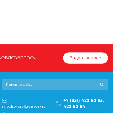
ОП «ОБЛСОВПРОФ»
Задать вопрос
+7 (831) 422 60 63,
nnoblsovprof@yandex.ru
422 60 64