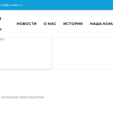
prof@yandex.ru
й
НОВОСТИ
О НАС
ИСТОРИЯ
НАША КОМ
пециалистами и
»
айте. Продолжая
 его использования.
ies
.
 описание мероприятия.