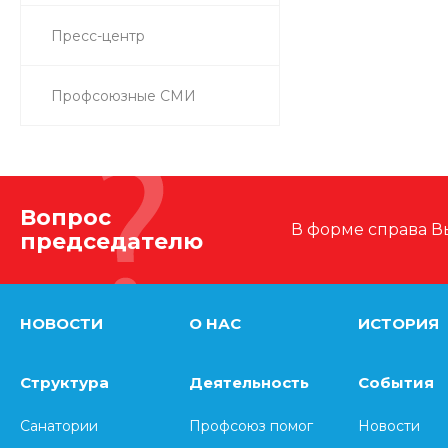
Пресс-центр
Профсоюзные СМИ
Вопрос
В форме справа 
председателю
НОВОСТИ
О НАС
ИСТОРИЯ
Структура
Деятельность
События
Санатории
Профсоюз помог
Новости