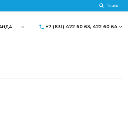
Поиск
...
+7 (831) 422 60 63, 422 60 64
АНДА
+7 (831) 422 60 63, 422 60 64
г. Нижний Новгород, пр. Гагарина, д.
29Б
Пн-Чт: 8:30-17:30 Пт: 8:30-16:30 Cб-Вс:
Выходной
nnoblsovprof@yandex.ru